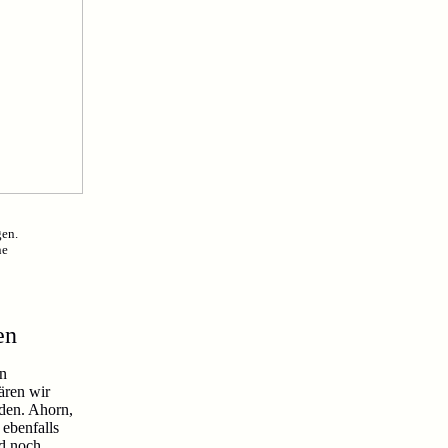
gen.
ne
en
en
ären wir
rden. Ahorn,
ebenfalls
nd noch