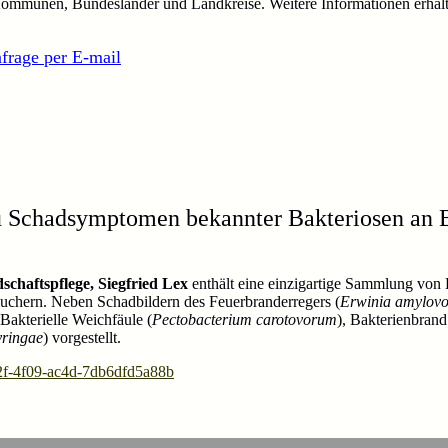
ommunen, Bundesländer und Landkreise. Weitere Informationen erhalt
frage per E-mail
 zu Schadsymptomen bekannter Bakteriosen an
chaftspflege, Siegfried Lex
enthält eine einzigartige Sammlung von 
chern. Neben Schadbildern des Feuerbranderregers (
Erwinia amylov
 Bakterielle Weichfäule (
Pectobacterium carotovorum
), Bakterienbrand
ringae
) vorgestellt.
2f-4f09-ac4d-7db6dfd5a88b