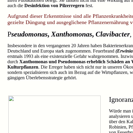
ihren Publikationen belegt. Sie fanden nicht nur eine Wirkung auf B
auch die
Desinfektion von Pilzerregern
fest.
Aufgrund dieser Erkenntnisse sind alle Pflanzenkrankheite
gezielte Düngung und ausgeglichene Pflanzenernährung v
P
seudomonas
,
Xanthomonas
,
Clavibacter
Insbesondere in den vergangenen 20 Jahren haben Bakterienerkran
Deutschland und Europa stark zugenommen. Feuerbrand
(Erwinia
erstmals 1993 als eine existenzielle Gefahr wahrgenommen. Inzwi
durch
Xanthomonas und Pseudomonas erheblich Schäden an 
Kulturpflanzen
. Die Erreger haben sich nicht nur in unseren Ökos
sondern spezialisieren sich auch im Bezug auf die Wirtspflanzen, w
gängigen Überlebensstrategie gehört.
Ignoran
Würde man i
analysieren 
über den Kah
Robinien, P
von Feuerbra