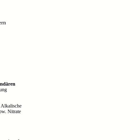
ern
undären
kung
. Alkalische
pw. Nitrate