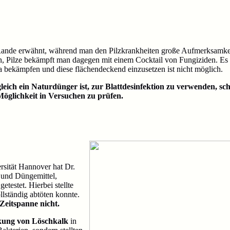
Rande erwähnt, während man den Pilzkrankheiten große Aufmerksamke
en, Pilze bekämpft man dagegen mit einem Cocktail von Fungiziden. Es
a bekämpfen und diese flächendeckend einzusetzen ist nicht möglich.
leich ein Naturdünger ist, zur Blattdesinfektion zu verwenden, sch
öglichkeit in Versuchen zu prüfen.
rsität Hannover hat Dr.
 und Düngemittel,
 getestet. Hierbei stellte
lständig abtöten konnte.
Zeitspanne nicht.
rkung von Löschkalk
in