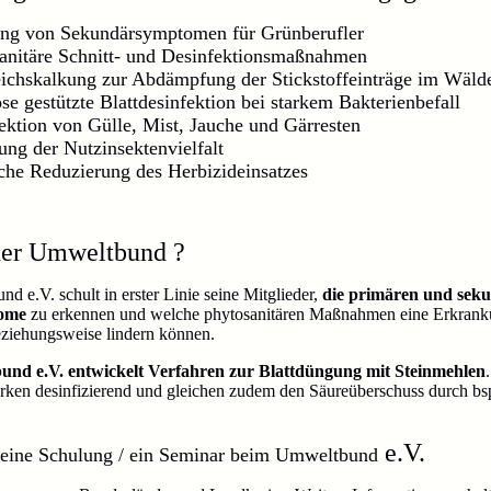
ng von Sekundärsymptomen für Grünberufler
anitäre Schnitt- und Desinfektionsmaßnahmen
ichskalkung zur Abdämpfung der Stickstoffeinträge im Wäld
se gestützte Blattdesinfektion bei starkem Bakterienbefall
ektion von Gülle, Mist, Jauche und Gärresten
ung der Nutzinsektenvielfalt
sche Reduzierung des Herbizideinsatzes
der Umweltbund ?
 e.V. schult in erster Linie seine Mitglieder,
die primären und sek
tome
zu erkennen und welche phytosanitären Maßnahmen eine Erkran
eziehungsweise lindern können.
nd e.V. entwickelt Verfahren zur Blattdüngung mit Steinmehlen
rken desinfizierend und gleichen zudem den Säureüberschuss durch bs
e.V.
 eine Schulung / ein Seminar beim Umweltbund