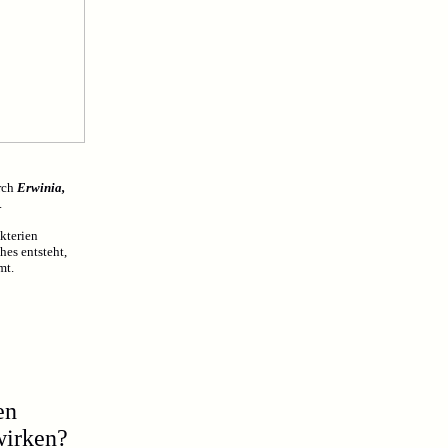
urch
Erwinia,
.
kterien
hes entsteht,
mt.
en
wirken?