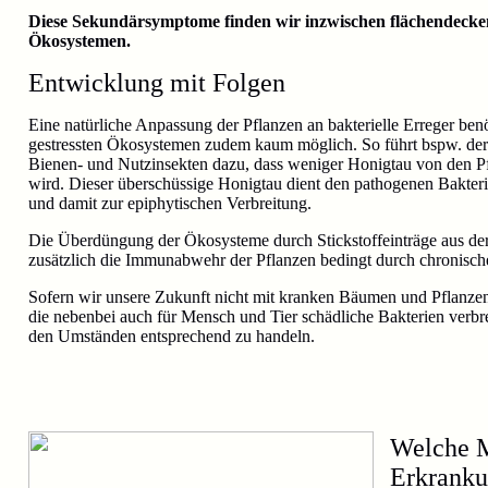
Diese Sekundärsymptome finden wir inzwischen flächendecken
Ökosystemen.
Entwicklung mit Folgen
Eine natürliche Anpassung der Pflanzen an bakterielle Erreger benöti
gestressten Ökosystemen zudem kaum möglich. So führt bspw. de
Bienen- und Nutzinsekten dazu, dass weniger Honigtau von den P
wird. Dieser überschüssige Honigtau dient den pathogenen Bakte
und damit zur epiphytischen Verbreitung.
Die Überdüngung der Ökosysteme durch Stickstoffeinträge aus der 
zusätzlich die Immunabwehr der Pflanzen bedingt durch chronisc
Sofern wir unsere Zukunft nicht mit kranken Bäumen und Pflanzen
die nebenbei auch für Mensch und Tier schädliche Bakterien verbre
den Umständen entsprechend zu handeln.
Welche M
Erkranku