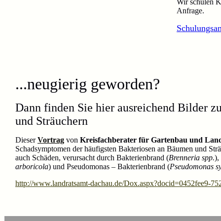
Wir schulen K
Anfrage.
Schulungsan
...neugierig geworden?
Dann finden Sie hier ausreichend Bilder
und Sträuchern
Dieser
Vortrag
von
Kreisfachberater für Gartenbau und Lands
Schadsymptomen der häufigsten Bakteriosen an Bäumen und Sträu
auch Schäden, verursacht durch Bakterienbrand (
Brenneria spp.
),
arboricola
) und Pseudomonas – Bakterienbrand (
Pseudomonas sy
http://www.landratsamt-dachau.de/Dox.aspx?docid=0452fee9-75