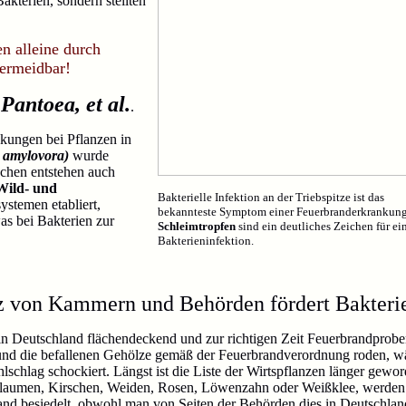
akterien, sondern stellten
n alleine durch
ermeidbar!
,
Pantoea, et al.
.
kungen bei Pflanzen in
 amylovora)
wurde
schen entstehen auch
Wild- und
Bakterielle Infektion an der Triebspitze ist das
ystemen etabliert,
bekannteste Symptom einer Feuerbranderkrankun
as bei Bakterien zur
Schleimtropfen
sind ein deutliches Zeichen für ei
Bakterieninfektion.
z von Kammern und Behörden fördert Bakteri
n Deutschland flächendeckend und zur richtigen Zeit Feuerbrandprob
und die befallenen Gehölze gemäß der Feuerbrandverordnung roden, w
lschlag schockiert. Längst ist die Liste der Wirtspflanzen länger gewo
flaumen, Kirschen, Weiden, Rosen, Löwenzahn oder Weißklee, werden 
nd besiedelt, obwohl man von Seiten der Behörden dies in Deutschla