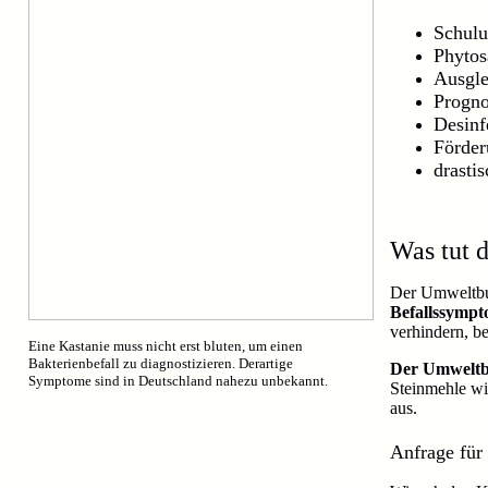
Schulu
Phytos
Ausgle
Progno
Desinf
Förder
drasti
Was tut 
Der Umweltbund
Befallssymp
verhindern, b
Eine Kastanie muss nicht erst bluten, um einen
Bakterienbefall zu diagnostizieren. Derartige
Der Umweltbu
Symptome sind in Deutschland nahezu unbekannt.
Steinmehle wi
aus.
Anfrage für