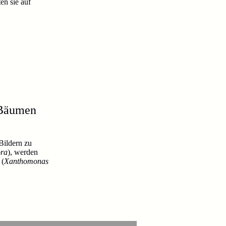
en sie auf
 Bäumen
Bildern zu
ora
), werden
 (
Xanthomonas